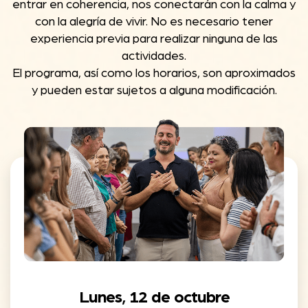
entrar en coherencia, nos conectarán con la calma y
la presencia plena.
con la alegría de vivir. No es necesario tener
experiencia previa para realizar ninguna de las
El
alojamiento y parte de la alimentación
actividades.
forman parte de la experiencia del retiro.
El programa, así como los horarios, son aproximados
y pueden estar sujetos a alguna modificación.
Comidas conscientes y mediterráneas
Durante el retiro disfrutarás de
comidas
inspiradas en productos locales y
sabores andinos
, preparadas con
ingredientes frescos y nutritivos pensados
para acompañar tu proceso de bienestar
y exploración:
🍽️
Desayuno nutritivo cada mañana
,
con preparaciones frescas y
productos locales.
🥗
Comidas o cenas según el
Lunes, 12 de octubre
itinerario del retiro
, pensadas para