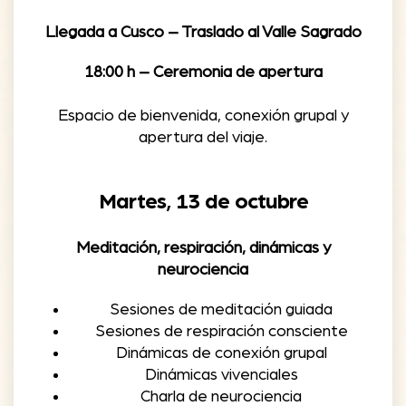
equilibrar energía y favorecer una
Llegada a Cusco – Traslado al Valle Sagrado
digestión ligera.
18:00 h – Ceremonia de apertura
Cada plato está preparado con atención
al detalle, enfocándose en ingredientes de
Espacio de bienvenida, conexión grupal y
la región que apoyan un estado de energía
apertura del viaje.
estable y bienestar general.
Habitaciones
Martes, 13 de octubre
Las habitaciones de Lizzy Wasi son
confortables y están decoradas con estilo,
Meditación, respiración, dinámicas y
reflejando la identidad cultural del Valle
neurociencia
Sagrado. Todas cuentan con
baño
privado, ropa de cama incluida e internet
Sesiones de meditación guiada
Sesiones de respiración consciente
Wi-Fi
.
Dinámicas de conexión grupal
Dinámicas vivenciales
Charla de neurociencia