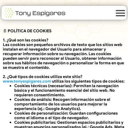
📄 POLÍTICA DE COOKIES
1. ¿Qué son las cookies?
Las cookies son pequeños archivos de texto que los sitios web
instalan en el navegador del Usuario para almacenar y
recuperar información sobre su navegación. Las cookies
pueden servir para reconocer al Usuario, obtener información
sobre sus hábitos de navegación o personalizar la forma en que
se muestra el contenido.
2. ¿Qué tipos de cookies utiliza este sitio?
www.tonyespigares.com
utiliza los siguientes tipos de cookies:
Cookies técnicas (necesarias)
: Permiten la navegación
básica y el funcionamiento esencial del sitio web. No
requieren consentimiento.
Cookies de análisis
: Recogen información sobre el
comportamiento de los usuarios para mejorar la
experiencia (ej.: Google Analytics).
Cookies de personalización
: Guardan configuraciones
como el idioma o el tipo de navegador.
Cookies publicitarias
: Gestionan espacios publicitarios y
muestran anuncios personalizados (ej.: Google Ads, Meta