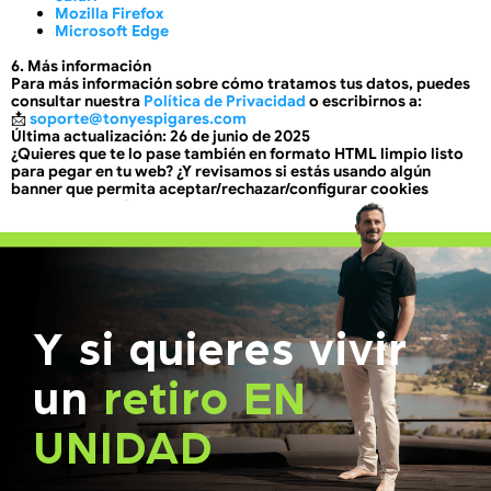
Mozilla Firefox
Microsoft Edge
6. Más información
Para más información sobre cómo tratamos tus datos, puedes
consultar nuestra
Política de Privacidad
o escribirnos a:
📩
soporte@tonyespigares.com
Última actualización:
26 de junio de 2025
¿Quieres que te lo pase también en
formato HTML limpio
listo
para pegar en tu web? ¿Y revisamos si estás usando algún
banner que permita aceptar/rechazar/configurar cookies
correctamente?
Y si quieres vivir
un
retiro EN
UNIDAD